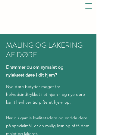
ALTILAKERING
Vi lakerer næsten alt!
MALING OG LAKERING
AF DØRE
Drømmer du om nymalet og
nylakeret døre i dit hjem?
Nye døre betyder meget for
helhedsindtrykket i et hjem - og nye døre
kan til enhver tid pifte et hjem op.
Har du gamle kvalitetsdøre og endda døre
på specialmål, er en mulig løsning af få dem
malet og lakeret.