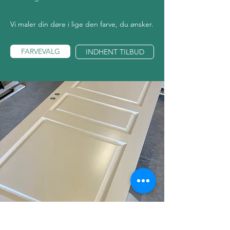
Vi maler din døre i lige den farve, du ønsker.
FARVEVALG
INDHENT TILBUD