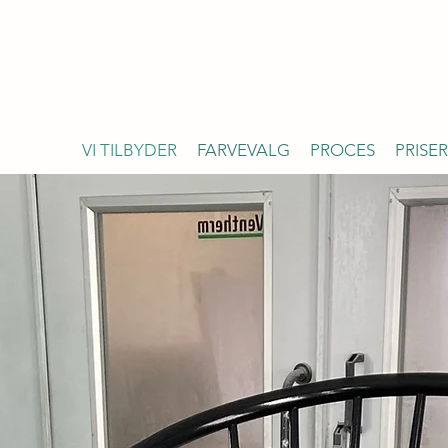
ALTILAKERING
Vi lakerer næsten alt!
VI TILBYDER
FARVEVALG
PROCES
PRISER