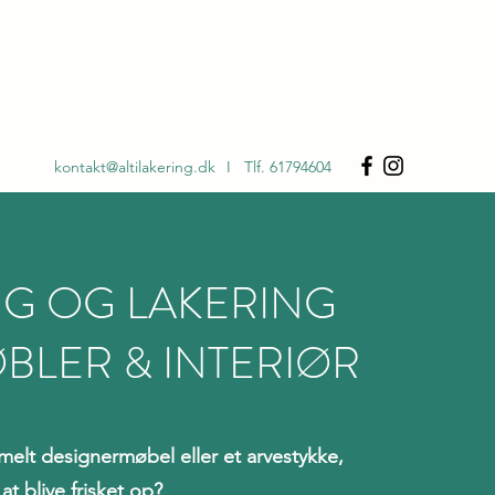
INDHENT TILBUD
kontakt@altilakering.dk
I Tlf. 61794604
G OG LAKERING
BLER & INTERIØR
elt designermøbel eller et arvestykke,
at blive frisket op?