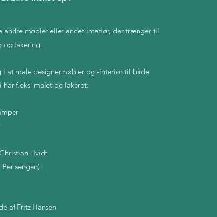
andre møbler eller andet interiør, der trænger til
 og lakering.
ng i at male designermøbler og -interiør til både
 har f.eks. malet og lakeret:
lamper
r
Christian Hvidt
e Per sengen)
de af Fritz Hansen