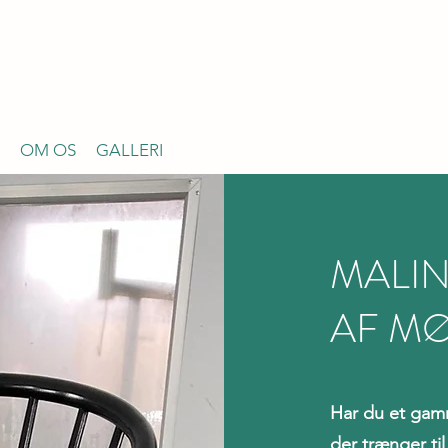
OM OS
GALLERI
MALIN
AF MØ
Har du et gamm
der trænger til 