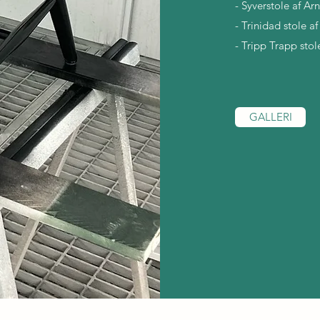
- Syverstole af A
- Trinidad stole a
- Tripp Trapp stol
GALLERI