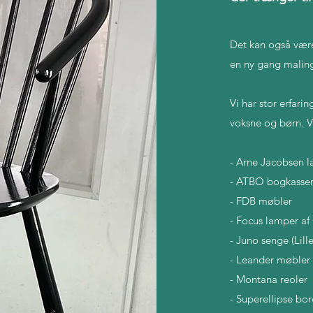
Det kan også være 
en ny gang maling
Vi har stor erfari
voksne og børn. Vi
- Arne Jacobsen 
- ATBO bogkasse
- FDB møbler
- Focus lamper af 
- Juno senge (Lill
- Leander møbler
- Montana reoler
- Superellipse bor